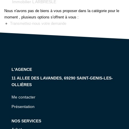
Immobilier L ARBRESLE
Nous n'avons pas de biens à vous proposer dans la catégorie pour le
CONTACT
moment , plusieurs options s'offrent à vous :
Transmettez-nous votre demande
L'AGENCE
11 ALLEE DES LAVANDES, 69290 SAINT-GENIS-LES-
OLLIÈRES
Me contacter
Présentation
NOS SERVICES