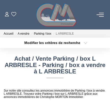
06 73 84 29 22
Accueil
A vendre
Parking / box
L ARBRESLE
Modifier les critères de recherche
Localisation
Type de bien
LES BIENS
Localisation
Sélectionnez...
Achat / Vente Parking / box L
PROGRAMMES NEUFS
Surface min
Budget max
ARBRESLE - Parking / box a vendre
à L ARBRESLE
Plus de critères
Créer une alerte
ESTIMATION
L'AGENCE
Sur notre site consultez les annonces immobilière de Parking / box à vendre
L ARBRESLE. Trouvez votre Parking / box sur L ARBRESLE grâce aux
annonces immobilières de Christophe MORTON Immobilier.
LE RÉSEAU