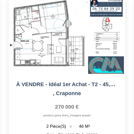
À VENDRE - Idéal 1er Achat - T2 - 45,65m² - 69290 Craponne
,
Craponne
270 000 €
product.price.fees_charges.teaser
46
M²
2
Pièce(s)