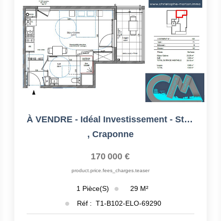
À VENDRE - Idéal Investissement - Studio - 29,1m² - 69290...
,
Craponne
170 000 €
product.price.fees_charges.teaser
29
M²
1
Pièce(s)
Réf :
T1-B102-ELO-69290