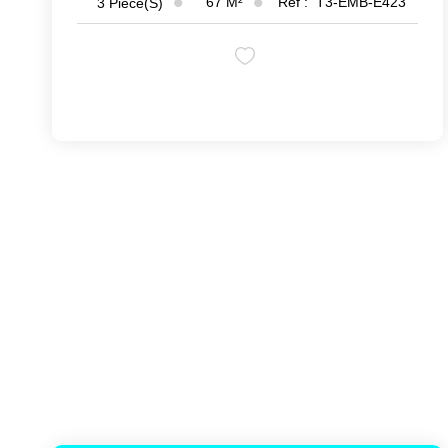
67
M²
Réf :
T3-EMB-E423
3
Pièce(s)