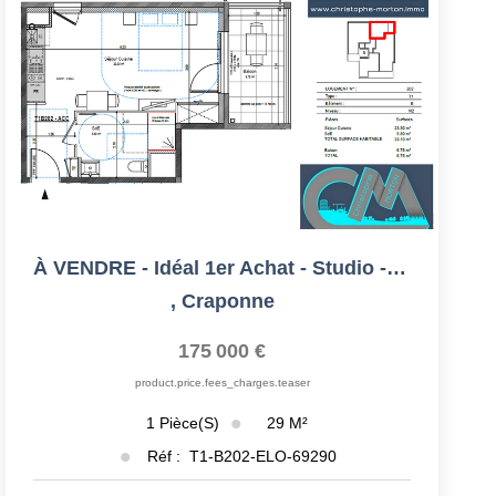
À VENDRE - Idéal 1er Achat - Studio - 29,1m² - 69290...
,
Craponne
175 000 €
product.price.fees_charges.teaser
29
M²
1
Pièce(s)
Réf :
T1-B202-ELO-69290