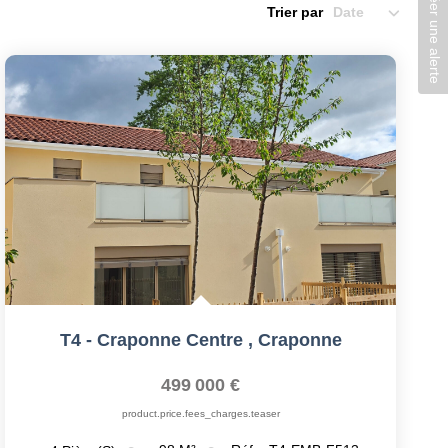
Créer une alerte
Trier par
T4 - Craponne Centre
,
Craponne
499 000 €
product.price.fees_charges.teaser