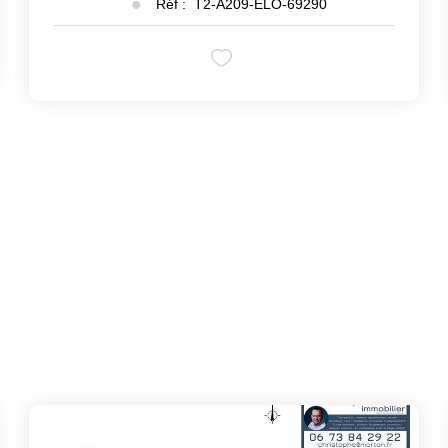
Réf :
T2-A209-ELO-69290