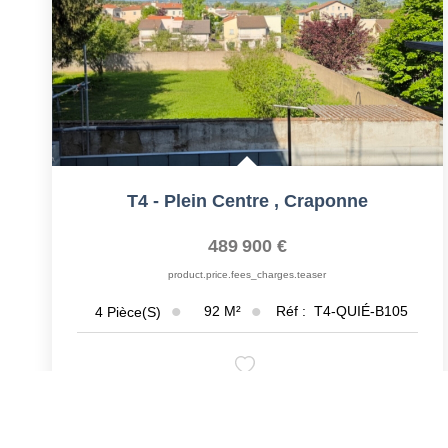
T4 - Plein Centre
,
Craponne
489 900 €
product.price.fees_charges.teaser
92
M²
Réf :
T4-QUIÉ-B105
4
Pièce(s)