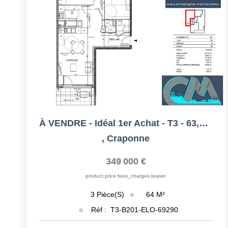
À VENDRE - Idéal 1er Achat - T3 - 63,6m² - 69290 Craponne
,
Craponne
349 000 €
product.price.fees_charges.teaser
64
M²
3
Pièce(s)
Réf :
T3-B201-ELO-69290