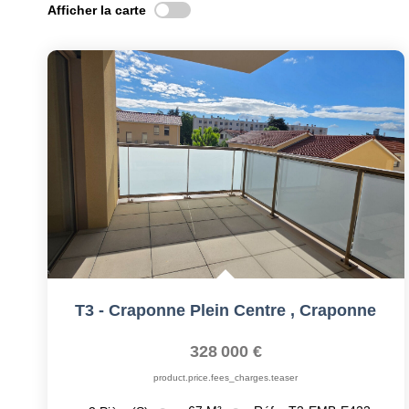
Afficher la carte
T3 - Craponne Plein Centre
,
Craponne
328 000 €
product.price.fees_charges.teaser