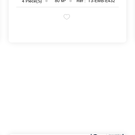
80
M²
Réf :
T3-EMB-E432
4
Pièce(s)