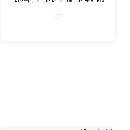
98
M²
Réf :
T4-EMB-F513
4
Pièce(s)