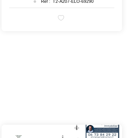
Réf :
T2-A207-ELO-69290