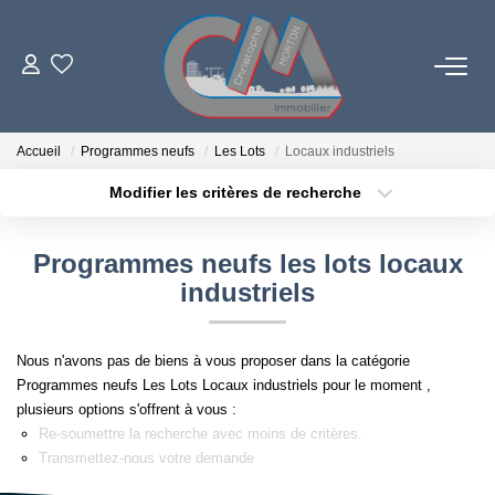
06 73 84 29 22
Accueil
Programmes neufs
Les Lots
Locaux industriels
Modifier les critères de recherche
Localisation
Type de bien
LES BIENS
Localisation
Sélectionnez...
Programmes neufs les lots locaux
PROGRAMMES NEUFS
Surface min
Budget max
industriels
Plus de critères
Créer une alerte
ESTIMATION
Nous n'avons pas de biens à vous proposer dans la catégorie
Programmes neufs Les Lots Locaux industriels pour le moment ,
L'AGENCE
plusieurs options s'offrent à vous :
Re-soumettre la recherche avec moins de critères.
Transmettez-nous votre demande
LE RÉSEAU