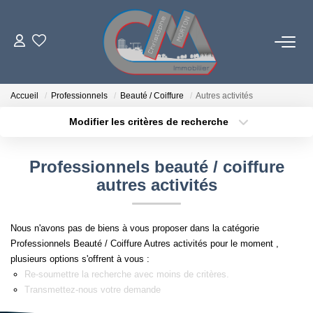
06 73 84 29 22
Accueil
Professionnels
Beauté / Coiffure
Autres activités
Modifier les critères de recherche
Localisation
Type de bien
LES BIENS
Localisation
Sélectionnez...
Professionnels beauté / coiffure
PROGRAMMES NEUFS
Surface min
Budget max
autres activités
Plus de critères
Créer une alerte
ESTIMATION
Nous n'avons pas de biens à vous proposer dans la catégorie
Professionnels Beauté / Coiffure Autres activités pour le moment ,
L'AGENCE
plusieurs options s'offrent à vous :
Re-soumettre la recherche avec moins de critères.
Transmettez-nous votre demande
LE RÉSEAU