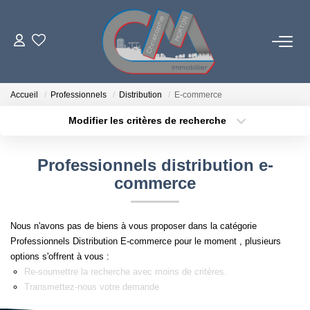
06 73 84 29 22
Accueil
Professionnels
Distribution
E-commerce
Modifier les critères de recherche
Localisation
Type de bien
LES BIENS
Localisation
Sélectionnez...
Professionnels distribution e-
PROGRAMMES NEUFS
Surface min
Budget max
commerce
Plus de critères
Créer une alerte
ESTIMATION
Nous n'avons pas de biens à vous proposer dans la catégorie
Professionnels Distribution E-commerce pour le moment , plusieurs
L'AGENCE
options s'offrent à vous :
Re-soumettre la recherche avec moins de critères.
Transmettez-nous votre demande
LE RÉSEAU