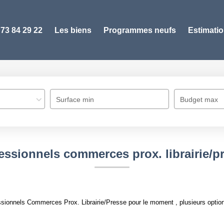
 73 84 29 22
Les biens
Programmes neufs
Estimati
Surface min
Budget max
essionnels commerces prox. librairie/p
sionnels Commerces Prox. Librairie/Presse pour le moment , plusieurs options