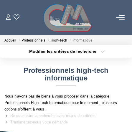
06 73 84 29 22
Accueil
Professionnels
High-Tech
Informatique
Modifier les critères de recherche
Localisation
Type de bien
LES BIENS
Localisation
Sélectionnez...
Professionnels high-tech
PROGRAMMES NEUFS
Surface min
Budget max
informatique
Plus de critères
Créer une alerte
ESTIMATION
Nous n'avons pas de biens à vous proposer dans la catégorie
Professionnels High-Tech Informatique pour le moment , plusieurs
L'AGENCE
options s'offrent à vous :
Re-soumettre la recherche avec moins de critères.
Transmettez-nous votre demande
LE RÉSEAU