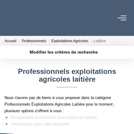
06 73 84 29 22
Accueil
Professionnels
Exploitations Agricoles
Laitière
Modifier les critères de recherche
LES BIENS
Localisation
Type de bien
Surface min
Budget max
Professionnels exploitations
PROGRAMMES NEUFS
agricoles laitière
Plus de critères
Créer une alerte
ESTIMATION
Nous n'avons pas de biens à vous proposer dans la catégorie
Professionnels Exploitations Agricoles Laitière pour le moment ,
L'AGENCE
plusieurs options s'offrent à vous :
Re-soumettre la recherche avec moins de critères.
Transmettez-nous votre demande
LE RÉSEAU