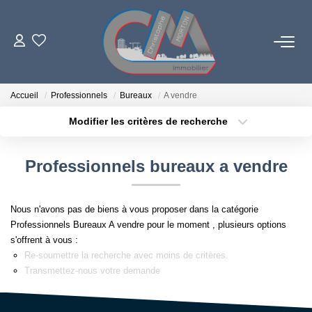
06 73 84 29 22
Accueil
Professionnels
Bureaux
A vendre
Modifier les critères de recherche
Localisation
Type de bien
LES BIENS
Localisation
Sélectionnez...
Professionnels bureaux a vendre
PROGRAMMES NEUFS
Surface min
Budget max
Nous n'avons pas de biens à vous proposer dans la catégorie
Plus de critères
Créer une alerte
ESTIMATION
Professionnels Bureaux A vendre pour le moment , plusieurs options
s'offrent à vous :
Re-soumettre la recherche avec moins de critères.
L'AGENCE
Transmettez-nous votre demande
LE RÉSEAU