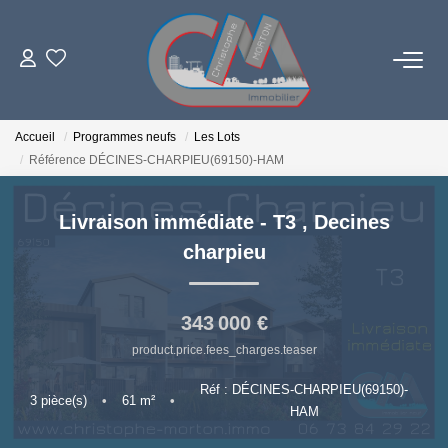
06 73 84 29 22
Accueil
Programmes neufs
Les Lots
Référence DÉCINES-CHARPIEU(69150)-HAM
LES BIENS
Livraison immédiate - T3
,
Decines
PROGRAMMES NEUFS
charpieu
ESTIMATION
343 000 €
product.price.fees_charges.teaser
L'AGENCE
Réf : DÉCINES-CHARPIEU(69150)-
3
pièce(s)
•
61
m²
•
HAM
LE RÉSEAU