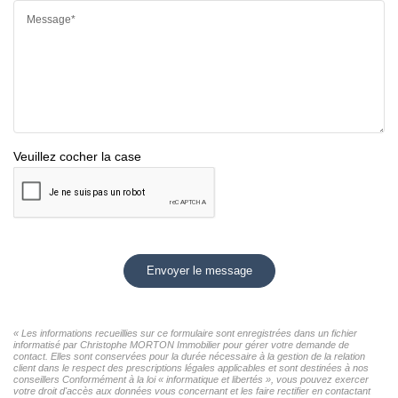
Message*
Veuillez cocher la case
Envoyer le message
« Les informations recueillies sur ce formulaire sont enregistrées dans un fichier
informatisé par Christophe MORTON Immobilier pour gérer votre demande de
contact. Elles sont conservées pour la durée nécessaire à la gestion de la relation
client dans le respect des prescriptions légales applicables et sont destinées à nos
conseillers Conformément à la loi « informatique et libertés », vous pouvez exercer
votre droit d'accès aux données vous concernant et les faire rectifier en contactant