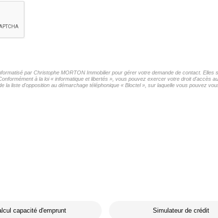
r informatisé par Christophe MORTON Immobilier pour gérer votre demande de contact. Elles so
Conformément à la loi « informatique et libertés », vous pouvez exercer votre droit d'accès a
 liste d'opposition au démarchage téléphonique « Bloctel », sur laquelle vous pouvez vous 
lcul capacité d'emprunt
Simulateur de crédit