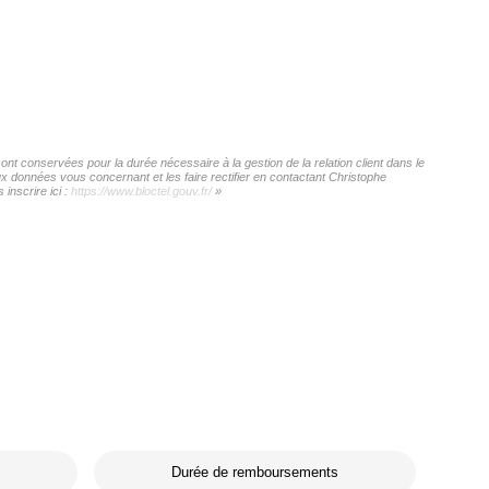
nt conservées pour la durée nécessaire à la gestion de la relation client dans le
ux données vous concernant et les faire rectifier en contactant Christophe
inscrire ici :
https://www.bloctel.gouv.fr/
»
Durée de remboursements