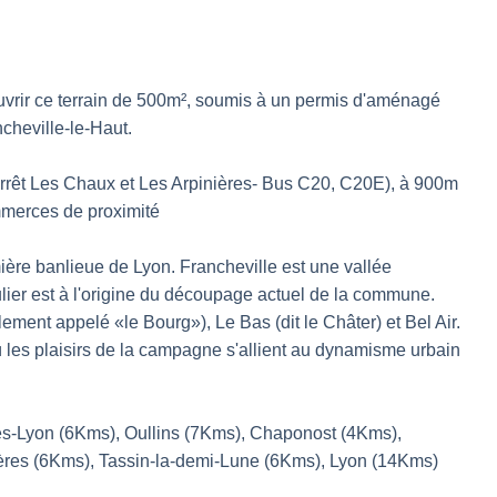
rir ce terrain de 500m², soumis à un permis d'aménagé
ncheville-le-Haut.
arrêt Les Chaux et Les Arpinières- Bus C20, C20E), à 900m
mmerces de proximité
ère banlieue de Lyon. Francheville est une vallée
culier est à l'origine du découpage actuel de la commune.
llement appelé «le Bourg»), Le Bas (dit le Châter) et Bel Air.
ù les plaisirs de la campagne s'allient au dynamisme urbain
ès-Lyon (6Kms), Oullins (7Kms), Chaponost (4Kms),
ères (6Kms), Tassin-la-demi-Lune (6Kms), Lyon (14Kms)