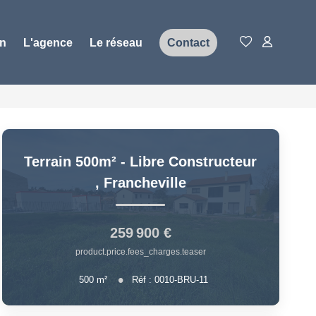
on
L'agence
Le réseau
Contact
Terrain 500m² - Libre Constructeur
,
Francheville
259 900 €
product.price.fees_charges.teaser
500
m²
Réf :
0010-BRU-11