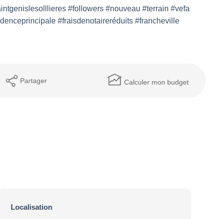
tgenislesolllieres #followers #nouveau #terrain #vefa
denceprincipale #fraisdenotaireréduits #francheville
Partager
Calculer mon budget
Localisation