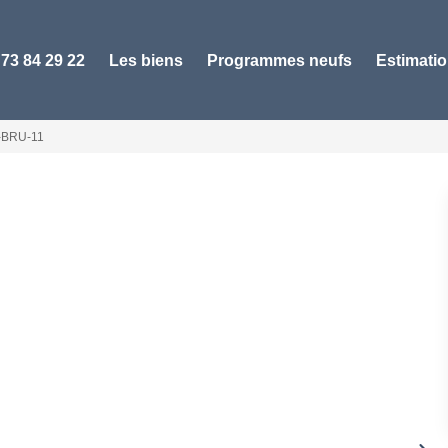
 73 84 29 22
Les biens
Programmes neufs
Estimati
-BRU-11