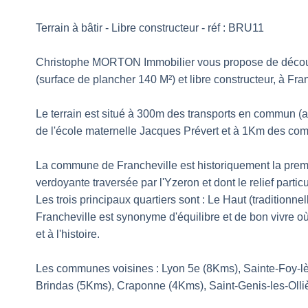
Terrain à bâtir - Libre constructeur - réf : BRU11
Christophe MORTON Immobilier vous propose de découv
(surface de plancher 140 M²) et libre constructeur, à Fra
Le terrain est situé à 300m des transports en commun (
de l'école maternelle Jacques Prévert et à 1Km des co
La commune de Francheville est historiquement la premi
verdoyante traversée par l'Yzeron et dont le relief parti
Les trois principaux quartiers sont : Le Haut (traditionne
Francheville est synonyme d'équilibre et de bon vivre o
et à l'histoire.
Les communes voisines : Lyon 5e (8Kms), Sainte-Foy-l
Brindas (5Kms), Craponne (4Kms), Saint-Genis-les-Olli