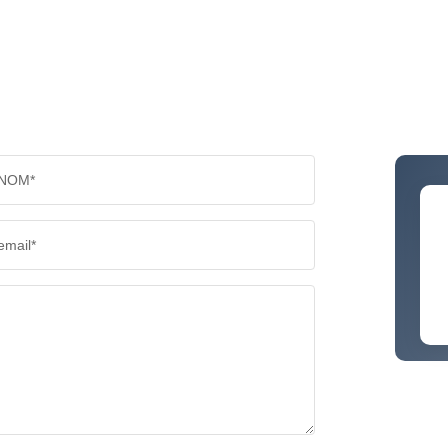
NOM*
email*