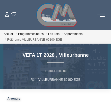
06 73 84 29 22
Accueil
Programmes neufs
Les Lots
Appartements
Référence VILLEURBANNE-69100-EGE
LES BIENS
VEFA 1T 2028
,
Villeurbanne
PROGRAMMES NEUFS
product.price.nc
ESTIMATION
Réf : VILLEURBANNE-69100-EGE
L'AGENCE
A vendre
LE RÉSEAU