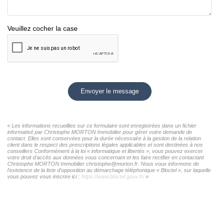
Veuillez cocher la case
Envoyer le message
« Les informations recueillies sur ce formulaire sont enregistrées dans un fichier
informatisé par Christophe MORTON Immobilier pour gérer votre demande de
contact. Elles sont conservées pour la durée nécessaire à la gestion de la relation
client dans le respect des prescriptions légales applicables et sont destinées à nos
conseillers Conformément à la loi « informatique et libertés », vous pouvez exercer
votre droit d'accès aux données vous concernant et les faire rectifier en contactant
Christophe MORTON Immobilier christophe@morton.fr. Nous vous informons de
l'existence de la liste d'opposition au démarchage téléphonique « Bloctel », sur laquelle
vous pouvez vous inscrire ici :
https://www.bloctel.gouv.fr/
»