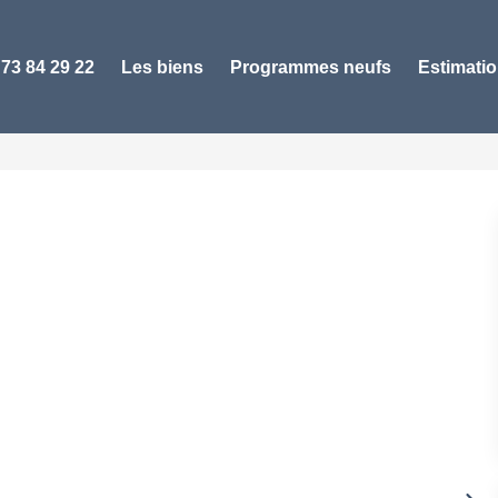
 73 84 29 22
Les biens
Programmes neufs
Estimati