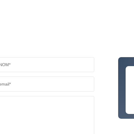
NOM*
email*