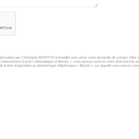
r informatisé par Christophe MORTON Immobilier pour gérer votre demande de contact. Elles so
Conformément à la loi « informatique et libertés », vous pouvez exercer votre droit d'accès a
 liste d'opposition au démarchage téléphonique « Bloctel », sur laquelle vous pouvez vous 