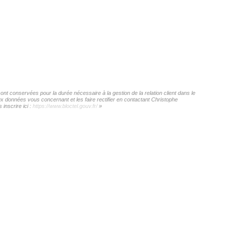
nt conservées pour la durée nécessaire à la gestion de la relation client dans le
ux données vous concernant et les faire rectifier en contactant Christophe
inscrire ici :
https://www.bloctel.gouv.fr/
»