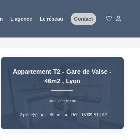
on
L'agence
Le réseau
Contact
Appartement T2 - Gare de Vaise -
46m2
,
Lyon
product.price.nc
46
m²
2
pièce(s)
Réf :
16009-ST-LAP