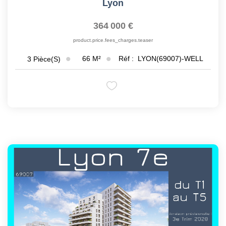
Lyon
364 000 €
product.price.fees_charges.teaser
66
M²
Réf :
LYON(69007)-WELL
3
Pièce(s)