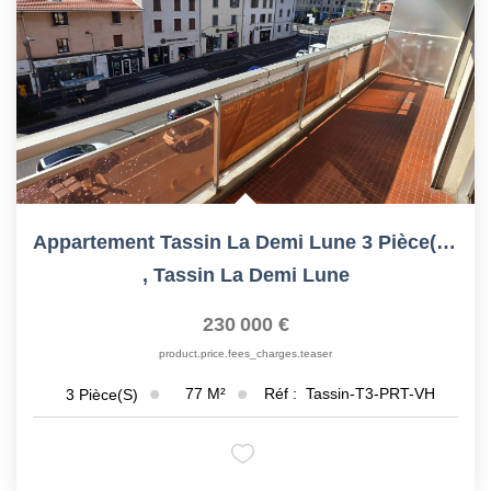
CONTACT
Appartement Tassin La Demi Lune 3 Pièce(s) 76 M2
,
Tassin La Demi Lune
230 000 €
product.price.fees_charges.teaser
77
M²
Réf :
Tassin-T3-PRT-VH
3
Pièce(s)