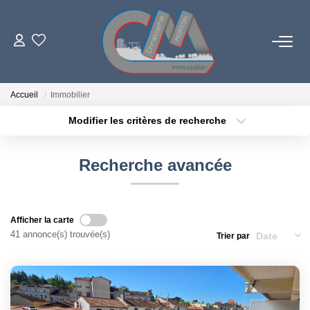
06 73 84 29 22
Accueil
Immobilier
Modifier les critères de recherche
Localisation
Type de bien
LES BIENS
Localisation
Sélectionnez...
Recherche avancée
PROGRAMMES NEUFS
Surface min
Budget max
Plus de critères
Créer une alerte
ESTIMATION
Afficher la carte
41 annonce(s) trouvée(s)
Trier par
L'AGENCE
LE RÉSEAU