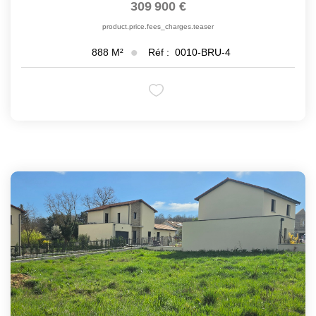
309 900 €
product.price.fees_charges.teaser
Réf :
0010-BRU-4
888
M²