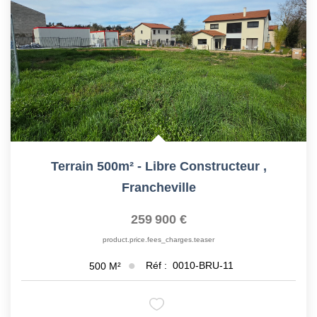
Terrain 500m² - Libre Constructeur
,
Francheville
259 900 €
product.price.fees_charges.teaser
Réf :
0010-BRU-11
500
M²