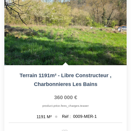
Terrain 1191m² - Libre Constructeur
,
Charbonnieres Les Bains
360 000 €
product.price.fees_charges.teaser
Réf :
0009-MER-1
1191
M²