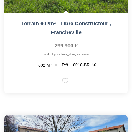
Terrain 602m² - Libre Constructeur
,
Francheville
299 900 €
product.price.fees_charges.teaser
Réf :
0010-BRU-6
602
M²