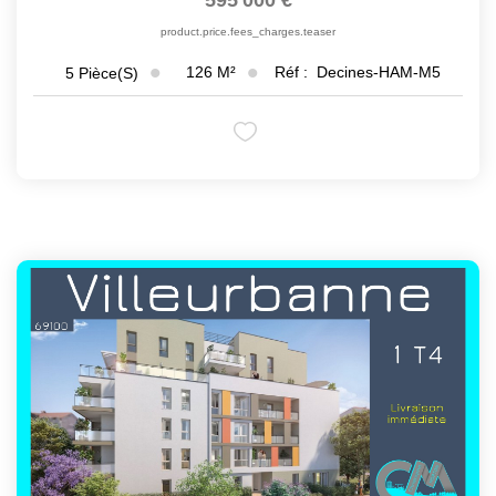
595 000 €
product.price.fees_charges.teaser
126
M²
Réf :
Decines-HAM-M5
5
Pièce(s)