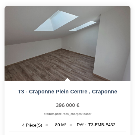
T3 - Craponne Plein Centre
,
Craponne
396 000 €
product.price.fees_charges.teaser
80
M²
Réf :
T3-EMB-E432
4
Pièce(s)