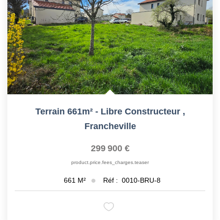
Terrain 661m² - Libre Constructeur
,
Francheville
299 900 €
product.price.fees_charges.teaser
Réf :
0010-BRU-8
661
M²