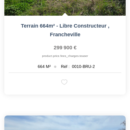
Terrain 664m² - Libre Constructeur
,
Francheville
299 900 €
product.price.fees_charges.teaser
Réf :
0010-BRU-2
664
M²