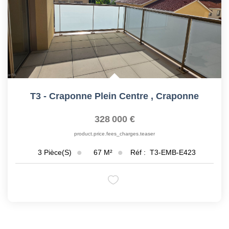
T3 - Craponne Plein Centre
,
Craponne
328 000 €
product.price.fees_charges.teaser
67
M²
Réf :
T3-EMB-E423
3
Pièce(s)