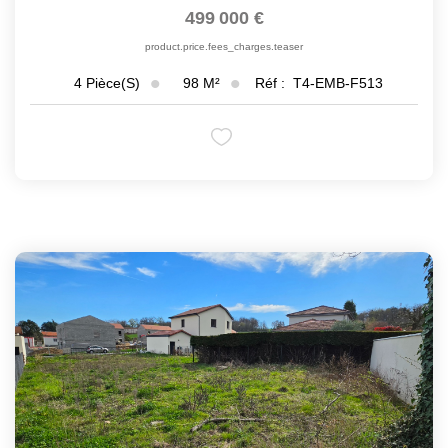
499 000 €
product.price.fees_charges.teaser
98
M²
Réf :
T4-EMB-F513
4
Pièce(s)