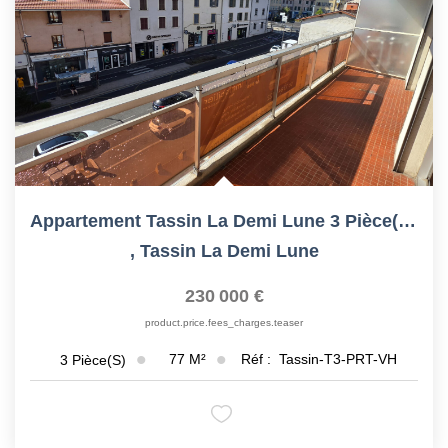
CONTACT
Appartement Tassin La Demi Lune 3 Pièce(s) 76 M2
,
Tassin La Demi Lune
230 000 €
product.price.fees_charges.teaser
77
M²
Réf :
Tassin-T3-PRT-VH
3
Pièce(s)