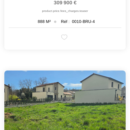
309 900 €
product.price.fees_charges.teaser
Réf :
0010-BRU-4
888
M²