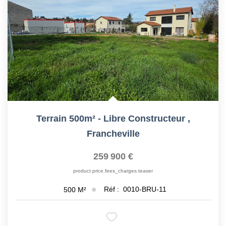
Terrain 500m² - Libre Constructeur
,
Francheville
259 900 €
product.price.fees_charges.teaser
Réf :
0010-BRU-11
500
M²