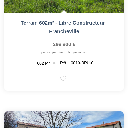
Terrain 602m² - Libre Constructeur
,
Francheville
299 900 €
product.price.fees_charges.teaser
Réf :
0010-BRU-6
602
M²