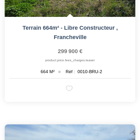
Terrain 664m² - Libre Constructeur
,
Francheville
299 900 €
product.price.fees_charges.teaser
Réf :
0010-BRU-2
664
M²