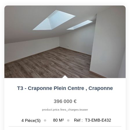
T3 - Craponne Plein Centre
,
Craponne
396 000 €
product.price.fees_charges.teaser
80
M²
Réf :
T3-EMB-E432
4
Pièce(s)