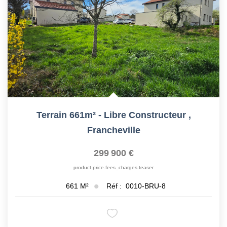
Terrain 661m² - Libre Constructeur
,
Francheville
299 900 €
product.price.fees_charges.teaser
Réf :
0010-BRU-8
661
M²