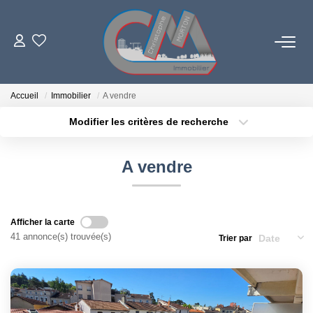
06 73 84 29 22
Accueil
Immobilier
A vendre
Modifier les critères de recherche
Localisation
Type de bien
LES BIENS
Localisation
Sélectionnez...
A vendre
PROGRAMMES NEUFS
Surface min
Budget max
Plus de critères
Créer une alerte
ESTIMATION
Afficher la carte
41 annonce(s) trouvée(s)
Trier par
L'AGENCE
LE RÉSEAU