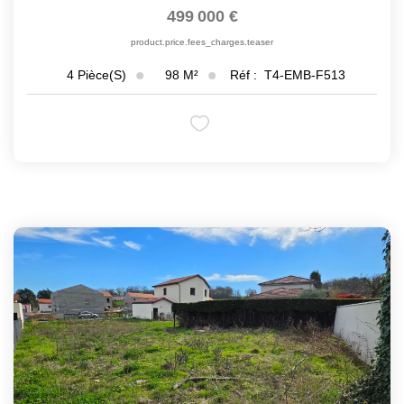
499 000 €
product.price.fees_charges.teaser
98
M²
Réf :
T4-EMB-F513
4
Pièce(s)