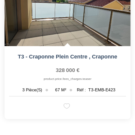
T3 - Craponne Plein Centre
,
Craponne
328 000 €
product.price.fees_charges.teaser
67
M²
Réf :
T3-EMB-E423
3
Pièce(s)