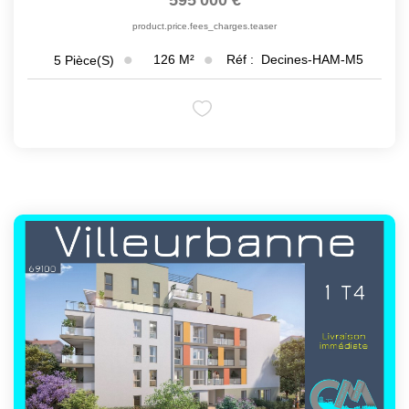
595 000 €
product.price.fees_charges.teaser
126
M²
Réf :
Decines-HAM-M5
5
Pièce(s)