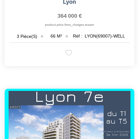
Lyon
364 000 €
product.price.fees_charges.teaser
66
M²
Réf :
LYON(69007)-WELL
3
Pièce(s)