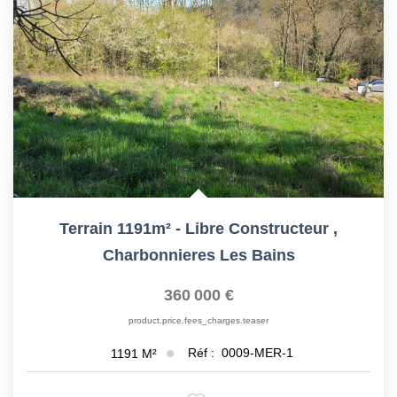
Terrain 1191m² - Libre Constructeur
,
Charbonnieres Les Bains
360 000 €
product.price.fees_charges.teaser
Réf :
0009-MER-1
1191
M²