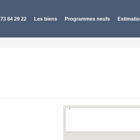
 73 84 29 22
Les biens
Programmes neufs
Estimati