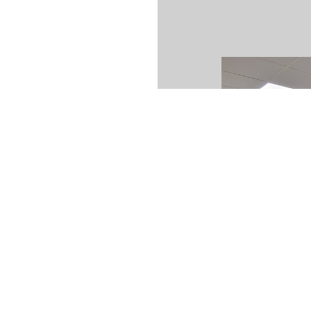
lier en 2009, en tant
j’ai créé ma propre agence
ent pour des promoteurs,
d’immobilier résidentiel sur
 connaissance du marché
en votre projet d’achat et